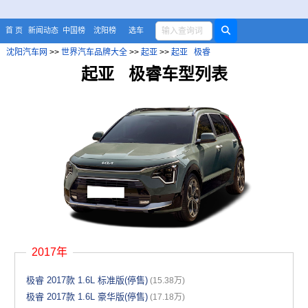
首 页
新闻动态
中国榜
沈阳榜
选车
沈阳汽车网
>>
世界汽车品牌大全
>>
起亚
>>
起亚 极睿
起亚 极睿车型列表
2017年
极睿 2017款 1.6L 标准版(停售)
(15.38万)
极睿 2017款 1.6L 豪华版(停售)
(17.18万)