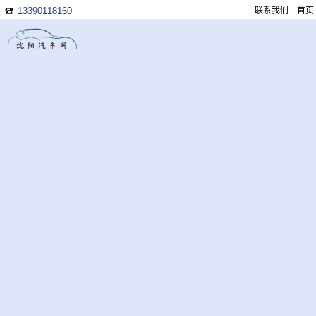
13390118160
联系我们
首页
☎