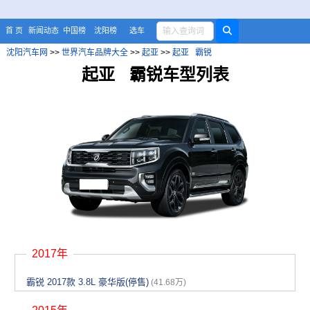
首 页
新闻动态
中国榜
沈阳榜
选车
沈阳汽车网
>>
世界汽车品牌大全
>>
起亚
>>
起亚 霸锐
起亚 霸锐车型列表
2017年
霸锐 2017款 3.8L 豪华版(停售)
(41.68万)