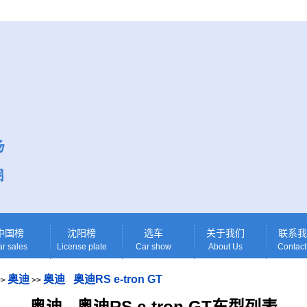
中国榜
沈阳榜
选车
关于我们
联系我
r sales
License plate
Car show
About Us
Contact
奥迪
奥迪 奥迪RS e-tron GT
>>
>>
奥迪 奥迪RS e-tron GT车型列表