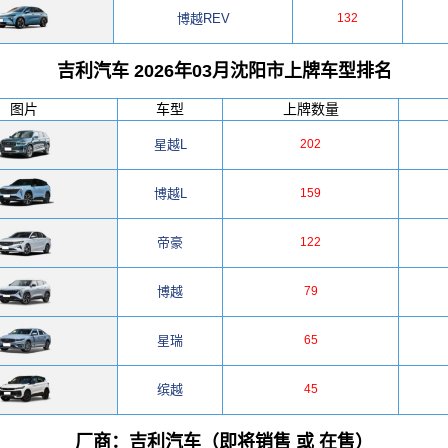
博越REV
132
吉利汽车 2026年03月沈阳市上牌车型排名
图片
车型
上牌数量
星越L
202
博越L
159
帝豪
122
博越
79
星瑞
65
缤越
45
厂商：吉利汽车（即将销售 或 在售）