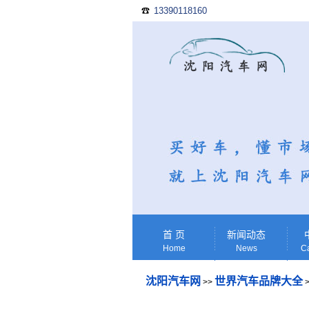
13390118160
☎
首 页
新闻动态
Home
News
Ca
沈阳汽车网
世界汽车品牌大全
>>