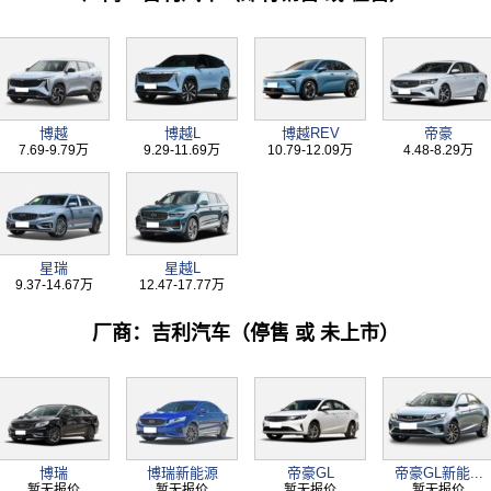
博越
博越L
博越REV
帝豪
7.69-9.79万
9.29-11.69万
10.79-12.09万
4.48-8.29万
星瑞
星越L
9.37-14.67万
12.47-17.77万
厂商：吉利汽车（停售 或 未上市）
博瑞
博瑞新能源
帝豪GL
帝豪GL新能...
暂无报价
暂无报价
暂无报价
暂无报价