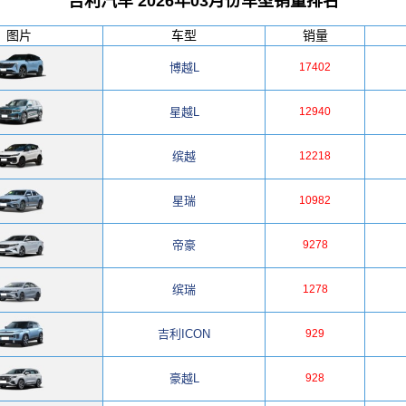
吉利汽车 2026年03月份车型销量排名
图片
车型
销量
博越L
17402
星越L
12940
缤越
12218
星瑞
10982
帝豪
9278
缤瑞
1278
吉利ICON
929
豪越L
928