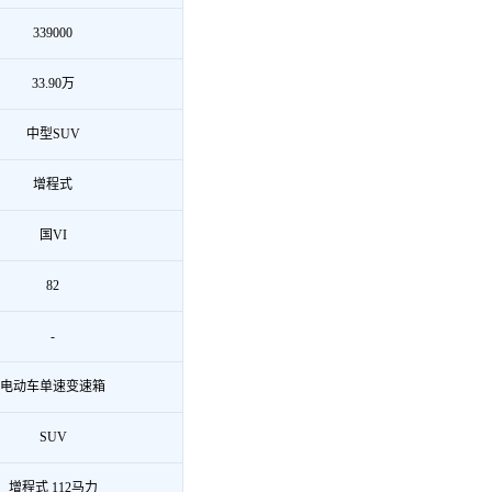
339000
33.90万
中型SUV
增程式
国VI
82
-
电动车单速变速箱
SUV
增程式 112马力