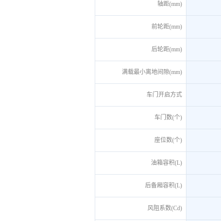
轴距(mm)
前轮距(mm)
后轮距(mm)
满载最小离地间隙(mm)
车门开启方式
车门数(个)
座位数(个)
油箱容积(L)
后备厢容积(L)
风阻系数(Cd)