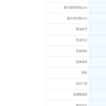
最大扭矩转速(rpm)
最大净功率(kW)
燃油标号
供油方式
缸盖材料
缸体材料
简称
挡位个数
变速箱类型
驱动方式