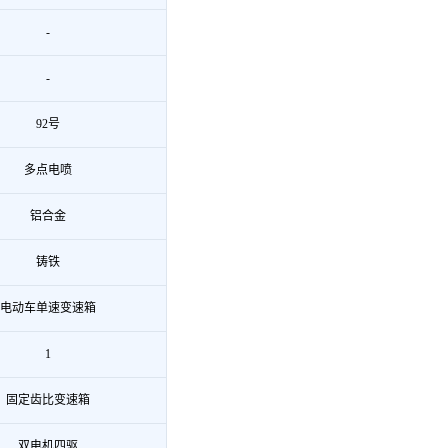
-
-
92号
多点电喷
铝合金
铸铁
电动车单速变速箱
1
固定齿比变速箱
双电机四驱