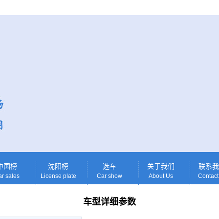
中国榜
沈阳榜
选车
关于我们
联系我
r sales
License plate
Car show
About Us
Contact
车型详细参数