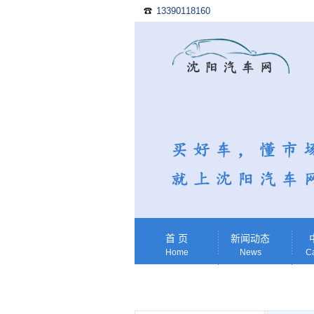
13390118160
☎
首 页
新闻动态
Home
News
Ca