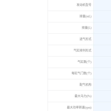
发动机型号
排量(mL)
排量(L)
进气形式
气缸排列形式
气缸数(个)
每缸气门数(个)
配气机构
最大马力(Ps)
最大功率转速(rpm)