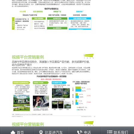
首页
比亚迪汽车
电话
联系我们