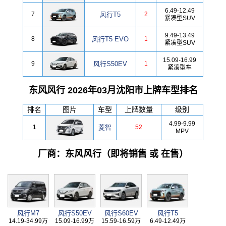
6.49-12.49
7
风行T5
2
紧凑型SUV
9.49-13.49
8
风行T5 EVO
1
紧凑型SUV
15.09-16.99
9
风行S50EV
1
紧凑型车
东风风行 2026年03月沈阳市上牌车型排名
排名
图片
车型
上牌数量
级别
4.99-9.99
1
菱智
52
MPV
厂商：东风风行（即将销售 或 在售）
风行M7
风行S50EV
风行S60EV
风行T5
14.19-34.99万
15.09-16.99万
15.59-16.59万
6.49-12.49万