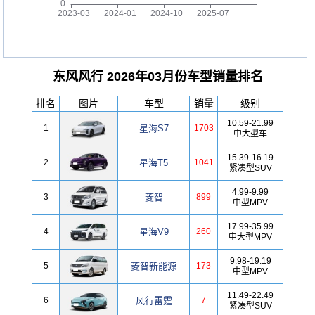
东风风行 2026年03月份车型销量排名
排名
图片
车型
销量
级别
10.59-21.99
1
星海S7
1703
中大型车
15.39-16.19
2
星海T5
1041
紧凑型SUV
4.99-9.99
3
菱智
899
中型MPV
17.99-35.99
4
星海V9
260
中大型MPV
9.98-19.19
5
菱智新能源
173
中型MPV
11.49-22.49
6
风行雷霆
7
紧凑型SUV