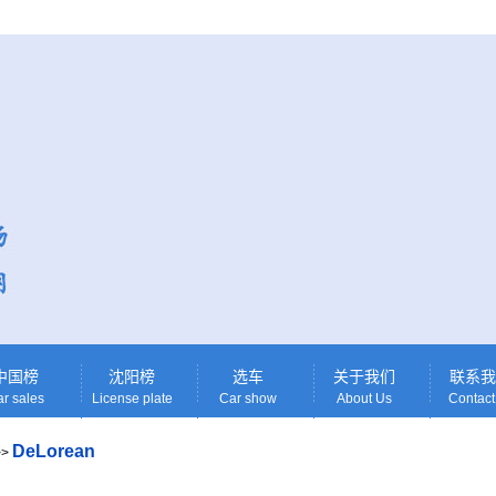
中国榜
沈阳榜
选车
关于我们
联系我
r sales
License plate
Car show
About Us
Contact
DeLorean
>>