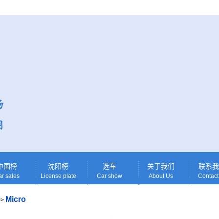
中国榜
沈阳榜
选车
关于我们
联系我
r sales
License plate
Car show
About Us
Contact
Micro
>>