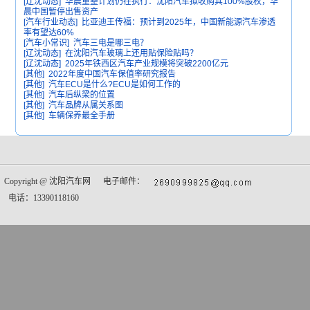
[辽沈动态]
华晨重整计划仍在执行：沈阳汽车拟收购其100%股权，华
晨中国暂停出售资产
[汽车行业动态]
比亚迪王传福：预计到2025年，中国新能源汽车渗透
率有望达60%
[汽车小常识]
汽车三电是哪三电？
[辽沈动态]
在沈阳汽车玻璃上还用贴保险贴吗？
[辽沈动态]
2025年铁西区汽车产业规模将突破2200亿元
[其他]
2022年度中国汽车保值率研究报告
[其他]
汽车ECU是什么?ECU是如何工作的
[其他]
汽车后纵梁的位置
[其他]
汽车品牌从属关系图
[其他]
车辆保养最全手册
Copyright @
沈阳汽车网
电子邮件：
电话：13390118160