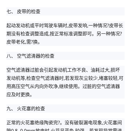
七、 皮带的检查
起动发动机或平时驾驶车辆时,皮带发响,一种情况?皮带长
期没有检查调整造成,按正常标准调整即可。另一种情况?
皮带老化,需?换。
八、 空气滤清器的检查
空气滤清器过脏会引起发动机工作不良、油耗过大,损坏
发动机等,检查空气滤清器时,若发现灰尘较少,堵塞较轻,可
用高压空气从内向外吹净,继续使用。过脏的空气滤清器
应及时更换。
九、 火花塞的检查
正常的火花塞绝缘陶瓷完?。没有破裂漏电现象,火花塞间
隙0.8 -0.0mm放电时,火花呈蓝色,较强。若发现异常需进