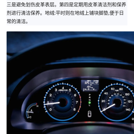
三是避免划伤皮革表层。第四是定期用皮革清洁剂和保养
剂进行清洁保养。地绒:平时则在地绒上铺块脚垫,便于日
常的清洁。