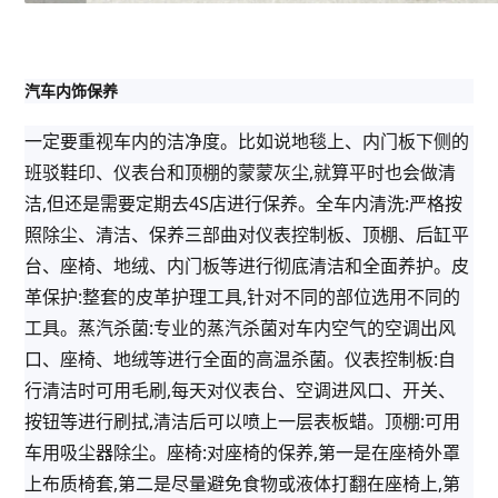
汽车内饰保养
一定要重视车内的洁净度。比如说地毯上、内门板下侧的
班驳鞋印、仪表台和顶棚的蒙蒙灰尘,就算平时也会做清
洁,但还是需要定期去4S店进行保养。全车内清洗:严格按
照除尘、清洁、保养三部曲对仪表控制板、顶棚、后缸平
台、座椅、地绒、内门板等进行彻底清洁和全面养护。皮
革保护:整套的皮革护理工具,针对不同的部位选用不同的
工具。蒸汽杀菌:专业的蒸汽杀菌对车内空气的空调出风
口、座椅、地绒等进行全面的高温杀菌。仪表控制板:自
行清洁时可用毛刷,每天对仪表台、空调进风口、开关、
按钮等进行刷拭,清洁后可以喷上一层表板蜡。顶棚:可用
车用吸尘器除尘。座椅:对座椅的保养,第一是在座椅外罩
上布质椅套,第二是尽量避免食物或液体打翻在座椅上,第