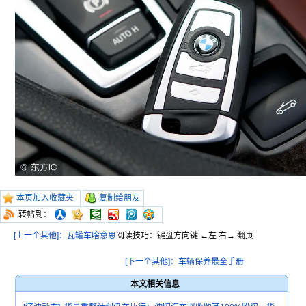
本页加入收藏夹
复制给朋友
转帖到：
[上一个其他]：瓦罐车啥意思
阅读技巧：键盘方向键 ←左 右→ 翻页
[下一个其他]：车辆保养最全手册
本文相关信息