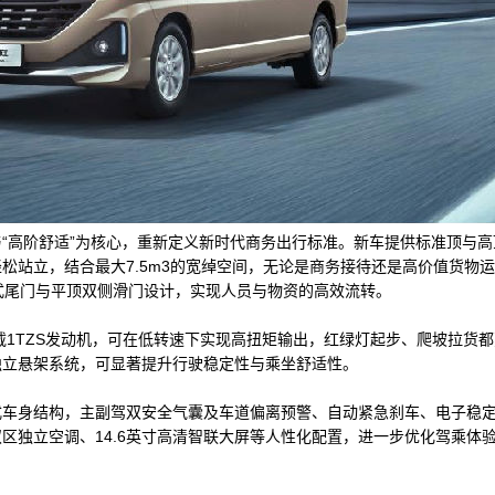
间”与“高阶舒适”为核心，重新定义新时代商务出行标准。新车提供标准顶与
轻松站立，结合最大7.5m3的宽绰空间，无论是商务接待还是高价值货物运
开式尾门与平顶双侧滑门设计，实现人员与物资的高效流转。
搭载1TZS发动机，可在低转速下实现高扭矩输出，红绿灯起步、爬坡拉货
独立悬架系统，可显著提升行驶稳定性与乘坐舒适性。
式车身结构，主副驾双安全气囊及车道偏离预警、自动紧急刹车、电子稳
区独立空调、14.6英寸高清智联大屏等人性化配置，进一步优化驾乘体