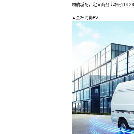
领航城配，定义商务 起售价14.28万
▲金杯海狮EV