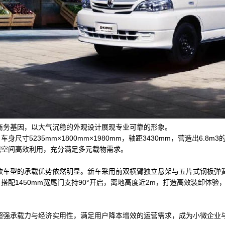
典商务基因，以大气沉稳的外观设计展现专业可靠的形象。
尺寸5235mm×1800mm×1980mm，轴距3430mm，营造出6.8
现空间高效利用，充分满足多元载物需求。
6款车型的承载优势依然明显。新车采用前双横臂独立悬架与五片式钢板弹
，搭配1450mm宽尾门支持90°开启，离地高度近2m，打造高效装卸体
、超强承载力与经济实用性，满足用户降本增效的运营需求，成为小微企业