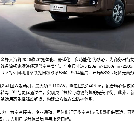
金杯大海狮2026款以“宽体化、舒适化、多功能化”为核心，为商务出行
流畅饱满演绎现代商务美学。车身尺寸达5420mm×1880mm×2285
1.7%的空间利用率领先同级欧系轻客，9-14座灵活布局轻松适配多元商
载2.4L国六发动机，最大功率116kW，峰值扭矩240N·m，配合精心
小转弯半径与更优通过性，实现灵活操控与稳健驾趣的完美平衡。此外，
骨架选用高张性强度钢板，构建全方位安全防护体系。
品实力，为商务接待、企业通勤、团体出行等多商务出行场景提供宽适、可
值，助力用户提升运营质量与服务口碑。